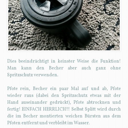
Dies beeindrächtigt in keinster Weise die Funktion!
Man kann den Becher aber auch ganz ohne
Spritzschutz verwenden.
Pfote rein, Becher ein paar Mal auf und ab, Pfote
wieder raus (dabei den Spritzschutz etwas mit der
Hand auseinander gedrückt), Pfote abtrocknen und
fertig! EINFACH HERRLICH!!! Selbst Splitt wird durch
die im Becher montierten weichen Bürsten aus dem
Pfoten entfernt und verbleibt im Wasser.