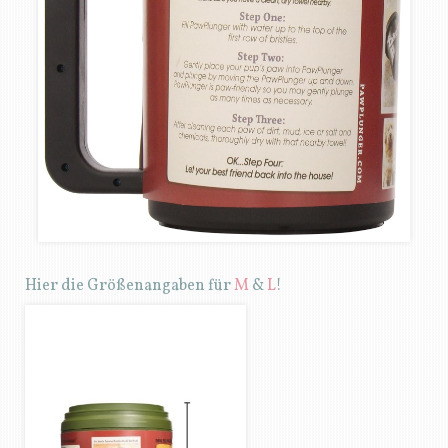
Hier die Größenangaben für
M
&
L
!