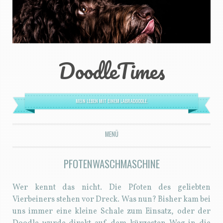
DoodleTimes
MEIN LEBEN MIT EINEM LABRADOODLE.
MENÜ
ZUM INHALT SPRINGEN
PFOTENWASCHMASCHINE
Wer kennt das nicht. Die Pfoten des geliebten
Vierbeiners stehen vor Dreck. Was nun? Bisher kam bei
uns immer eine kleine Schale zum Einsatz, oder der