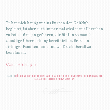
Er hat mich häufig mit ins Büro in den Golfclub
begleitet, ist aber auch immer mal wieder mit Herrchen
zu Fotoaufträgen gefahren, die für ihn so manche
doodlige Überraschung bereithielten. Er ist ein
richtiger Familienhund und weiß sich überall zu
benehmen.
Continue reading
→
TAGGED
BÜROHUND
,
DOG
,
DOODLE
,
ELBSTRAND
,
HAMBURG
,
HUND
,
HUNDEMESSE
,
HUNDESCHWIMMEN
,
LABRADOODLE
,
OKTOBER
,
SCHWIMMEN
,
SYLT
BEITRAGSNAVIGATION