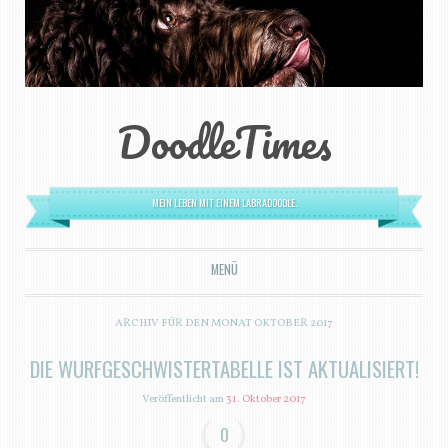
DoodleTimes
MEIN LEBEN MIT EINEM LABRADOODLE.
MENÜ
ZUM INHALT SPRINGEN
ARCHIV FÜR DEN MONAT
OKTOBER 2017
DIE WURFGESCHWISTERTABELLE IST AKTUALISIERT!
Veröffentlicht am
31. Oktober 2017
0