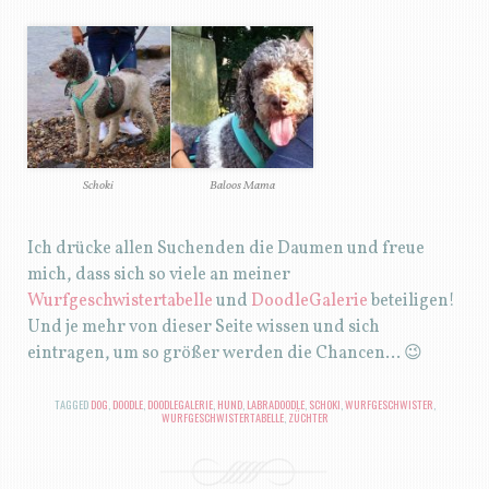
Schoki
Baloos Mama
Ich drücke allen Suchenden die Daumen und freue
mich, dass sich so viele an meiner
Wurfgeschwistertabelle
und
DoodleGalerie
beteiligen!
Und je mehr von dieser Seite wissen und sich
eintragen, um so größer werden die Chancen… 😉
TAGGED
DOG
,
DOODLE
,
DOODLEGALERIE
,
HUND
,
LABRADOODLE
,
SCHOKI
,
WURFGESCHWISTER
,
WURFGESCHWISTERTABELLE
,
ZÜCHTER