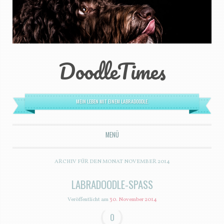
DoodleTimes
MEIN LEBEN MIT EINEM LABRADOODLE.
MENÜ
ZUM INHALT SPRINGEN
ARCHIV FÜR DEN MONAT
NOVEMBER 2014
LABRADOODLE-SPASS
Veröffentlicht am
30. November 2014
0