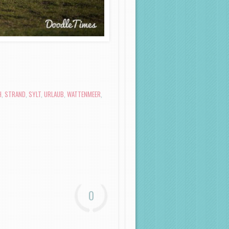
H
,
STRAND
,
SYLT
,
URLAUB
,
WATTENMEER
,
0