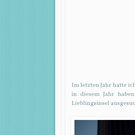
Im letzten Jahr hatte i
in diesem Jahr habe
Lieblingsinsel ausgesu