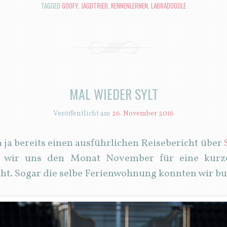
TAGGED
GOOFY
,
JAGDTRIEB
,
KENNENLERNEN
,
LABRADOODLE
MAL WIEDER SYLT
Veröffentlicht am
26. November 2016
ch ja bereits einen ausführlichen Reisebericht über
n wir uns den Monat November für eine kurze
cht. Sogar die selbe Ferienwohnung konnten wir b