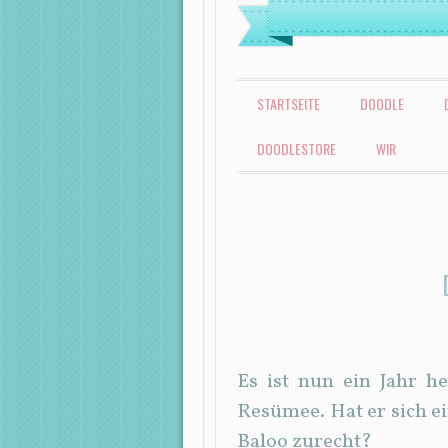
MENÜ
ZUM INHALT SPRINGEN
STARTSEITE
DOODLE
DOODLESTORE
WIR
Es ist nun ein Jahr h
Resümee. Hat er sich ei
Baloo zurecht?