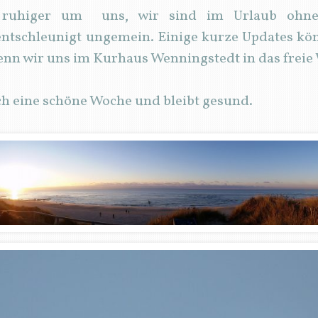
s ruhiger um uns, wir sind im Urlaub ohn
ntschleunigt ungemein. Einige kurze Updates kö
enn wir uns im Kurhaus Wenningstedt in das freie
h eine schöne Woche und bleibt gesund.