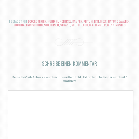
|
GETAGGT MIT
DOODLE
,
FERIEN
,
HUND
,
HUNDEINSEL
,
KAMPEN
,
KEITUM
,
LIST
,
MEER
,
NATURGEWALTEN
,
PROMENADENMISCHUNG
,
STOCKFISCH
,
STRAND
,
SYLT
,
URLAUB
,
WATTENMEER
,
WENNINGSTEDT
SCHREIBE EINEN KOMMENTAR
Deine E-Mail-Adresse wird nicht veröffentlicht.
Erforderliche Felder sind mit
*
markiert