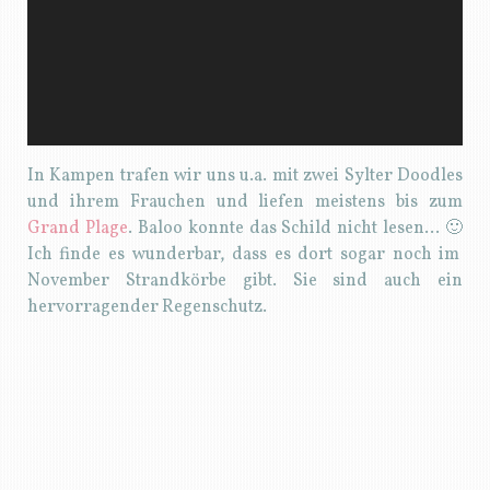
In Kampen trafen wir uns u.a. mit zwei Sylter Doodles
und ihrem Frauchen und liefen meistens bis zum
Grand Plage
. Baloo konnte das Schild nicht lesen… 🙂
Ich finde es wunderbar, dass es dort sogar noch im
November Strandkörbe gibt. Sie sind auch ein
hervorragender Regenschutz.