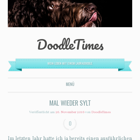
DoodleTimes
MEIN LEBEN MIT EINEM LABRADOODLE.
MENÜ
ZUM INHALT SPRINGEN
MAL WIEDER SYLT
Veröffentlicht am
26. November 2016
von
DoodleTimes
0
Im letzten Jahr hatte ich ja bereits einen ausführlichen