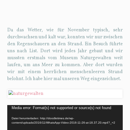
Da das Wetter, wie für November typisch, sehr
durchwachsen und kalt war, konnten wir nur zwischen
den Regenschauern an den Strand. Ein Besuch führte
uns nach List. Dort wird jedes Jahr gebaut und wir
mussten erstmals vom Museum Naturgewalten weit
laufen, um ans Meer zu kommen. Aber dort wurden
wir mit einem herrlichen menschenleeren Strand
belohnt. Ich habe hier mal unseren Weg eingezeichnet.
Video-
Media error: Format(s) not supported or source(s) not found
Player
Datei herunterladen: http://doodletimes.de/wp-
content/uploads/2016/11/WhatsApp-Video-2016-11-26-at-18.37.20.mp4?_=2