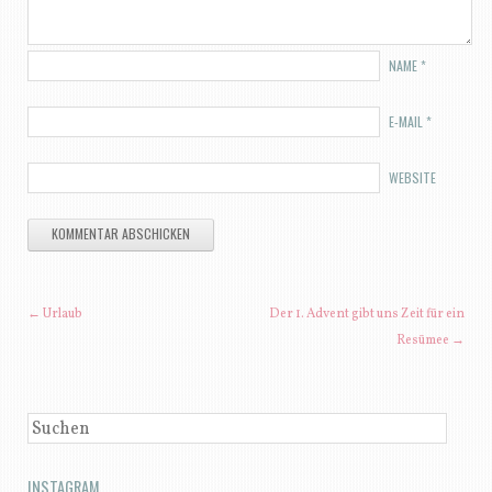
NAME
*
E-MAIL
*
WEBSITE
BEITRAGSNAVIGATION
←
Urlaub
Der 1. Advent gibt uns Zeit für ein
Resümee
→
SUCHEN
INSTAGRAM