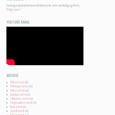
Instagram hat keinen Statuscode 200 zurückgegeben.
Folge uns!
YOUTUBE KANAL
ARCHIVE
März 2021
(1)
Februar 2020
(1)
März 2019
(2)
Januar 2019
(1)
Oktober 2018
(1)
September 2018
(1)
Juni 2018
(1)
April 2018
(2)