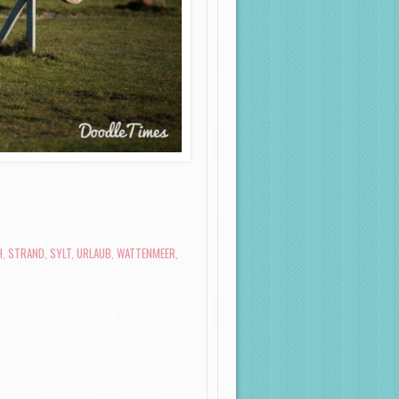
H
,
STRAND
,
SYLT
,
URLAUB
,
WATTENMEER
,