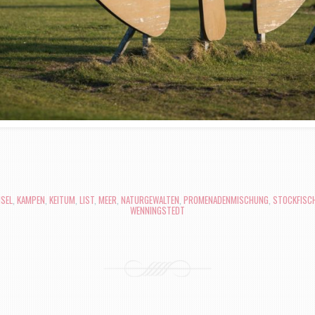
SEL
,
KAMPEN
,
KEITUM
,
LIST
,
MEER
,
NATURGEWALTEN
,
PROMENADENMISCHUNG
,
STOCKFISC
WENNINGSTEDT