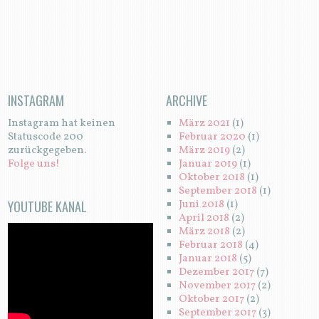
N
INSTAGRAM
ARCHIVE
Instagram hat keinen
März 2021
(1)
Statuscode 200
Februar 2020
(1)
zurückgegeben.
März 2019
(2)
Folge uns!
Januar 2019
(1)
Oktober 2018
(1)
September 2018
(1)
YOUTUBE KANAL
Juni 2018
(1)
April 2018
(2)
März 2018
(2)
Februar 2018
(4)
Januar 2018
(5)
Dezember 2017
(7)
November 2017
(2)
Oktober 2017
(2)
September 2017
(3)