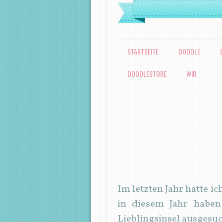
MENÜ
ZUM INHALT SPRINGEN
STARTSEITE
DOODLE
DOODLESTORE
WIR
Im letzten Jahr hatte i
in diesem Jahr habe
Lieblingsinsel ausgesu