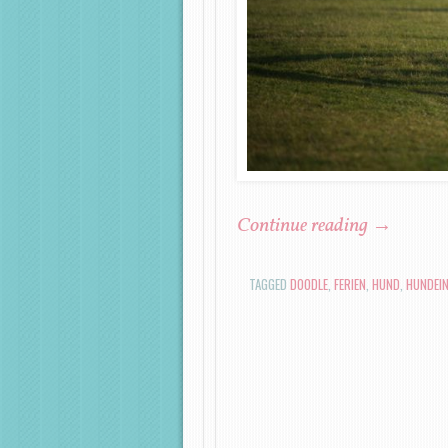
Continue reading
→
TAGGED
DOODLE
,
FERIEN
,
HUND
,
HUNDEIN