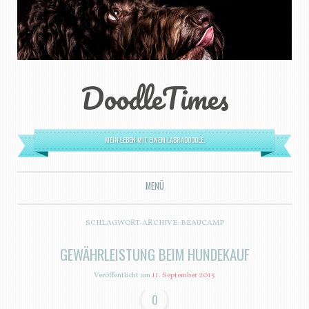
DoodleTimes
MEIN LEBEN MIT EINEM LABRADOODLE.
MENÜ
ZUM INHALT SPRINGEN
SCHLAGWORT-ARCHIVE:
BEAUCAMP
GEWÄHRLEISTUNG BEIM HUNDEKAUF
Veröffentlicht am
11. September 2015
0