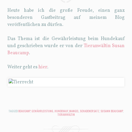
Heute habe ich die große Freude, einen ganz
besonderen Gastbeitrag auf meinem Blog
veröffentlichen zu dürfen.
Das Thema ist die Gewährleistung beim Hundekauf
und geschrieben wurde er von der
Tieranwältin Susan
Beaucamp
.
Weiter geht es
hier
.
TAGGED
BEAUCAMP
,
GEWÄHRLEISTUNG
,
HUNDEKAUF
,
MANGEL
,
SCHADENERSATZ
,
SUSANN BEAUCAMP
,
TIERANWÄLTIN