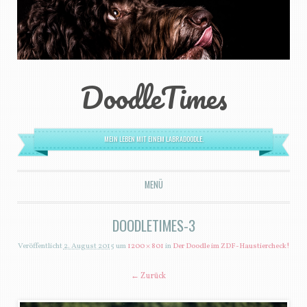
DoodleTimes
MEIN LEBEN MIT EINEM LABRADOODLE.
MENÜ
ZUM INHALT SPRINGEN
DOODLETIMES-3
Veröffentlicht
2. August 2015
um
1200 × 801
in
Der Doodle im ZDF-Haustiercheck!
← Zurück