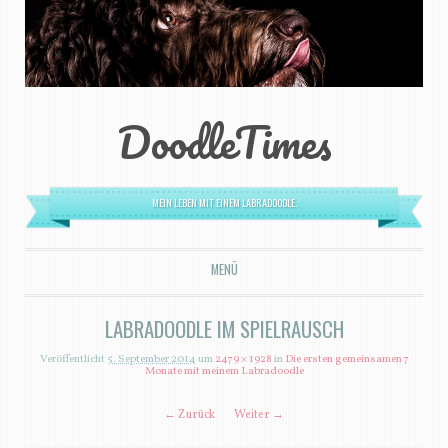
DoodleTimes
MEIN LEBEN MIT EINEM LABRADOODLE.
MENÜ
ZUM INHALT SPRINGEN
LABRADOODLE IM SPIELRAUSCH
Veröffentlicht
5. September 2014
um
2479 × 1928
in
Die ersten gemeinsamen 7
Monate mit meinem Labradoodle
← Zurück
Weiter →