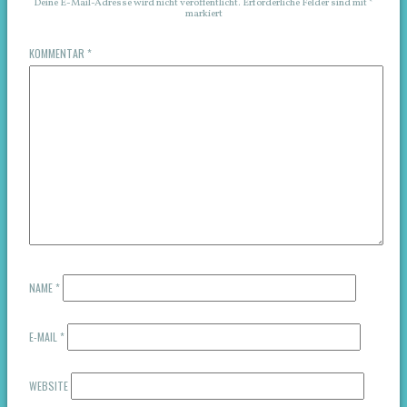
Deine E-Mail-Adresse wird nicht veröffentlicht.
Erforderliche Felder sind mit
*
markiert
KOMMENTAR
*
NAME
*
E-MAIL
*
WEBSITE