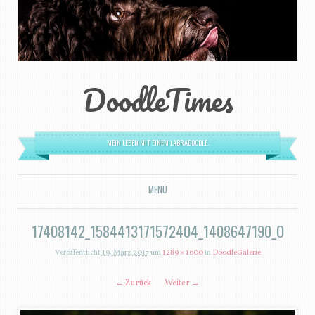
DoodleTimes
MEIN LEBEN MIT EINEM LABRADOODLE.
MENÜ
ZUM INHALT SPRINGEN
17408142_1584413171572404_1408647190_O
Veröffentlicht
19. März 2017
um
1289 × 1600
in
DoodleGalerie
← Zurück
Weiter →