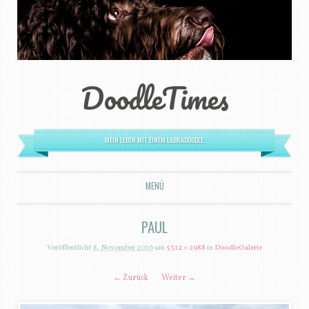
DoodleTimes
MEIN LEBEN MIT EINEM LABRADOODLE.
MENÜ
ZUM INHALT SPRINGEN
PAUL
Veröffentlicht
8. November 2016
um
5312 × 2988
in
DoodleGalerie
← Zurück
Weiter →