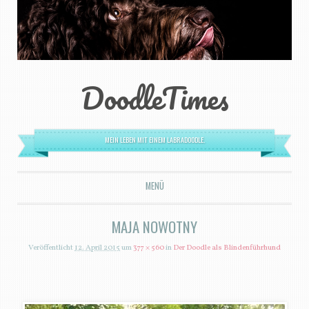
DoodleTimes
MEIN LEBEN MIT EINEM LABRADOODLE.
MENÜ
ZUM INHALT SPRINGEN
MAJA NOWOTNY
Veröffentlicht
12. April 2015
um
377 × 560
in
Der Doodle als Blindenführhund