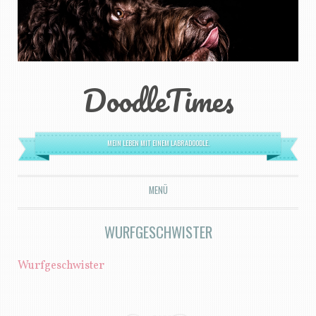
DoodleTimes
MEIN LEBEN MIT EINEM LABRADOODLE.
MENÜ
ZUM INHALT SPRINGEN
WURFGESCHWISTER
Wurfgeschwister