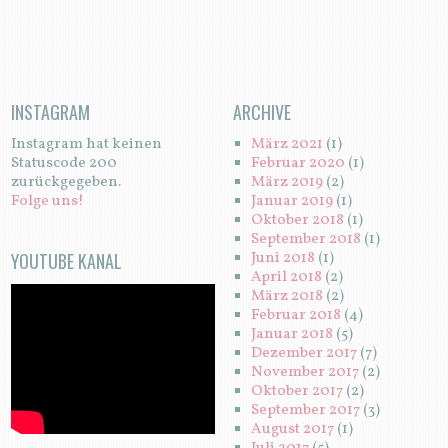
INSTAGRAM
ARCHIVE
Instagram hat keinen
März 2021
(1)
Statuscode 200
Februar 2020
(1)
zurückgegeben.
März 2019
(2)
Folge uns!
Januar 2019
(1)
Oktober 2018
(1)
September 2018
(1)
YOUTUBE KANAL
Juni 2018
(1)
April 2018
(2)
März 2018
(2)
Februar 2018
(4)
Januar 2018
(5)
Dezember 2017
(7)
November 2017
(2)
Oktober 2017
(2)
September 2017
(3)
August 2017
(1)