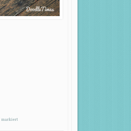
*
markiert