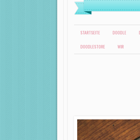
MENÜ
ZUM INHALT SPRINGEN
STARTSEITE
DOODLE
DOODLESTORE
WIR