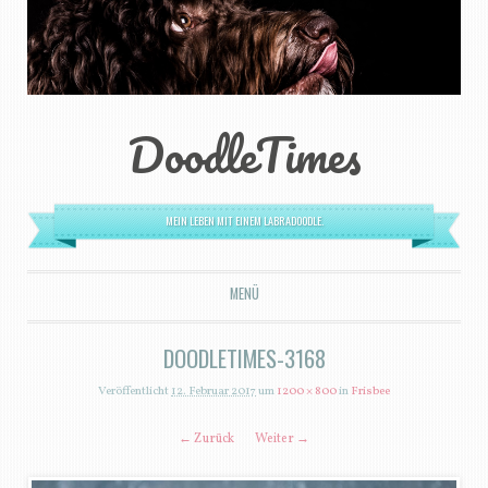
DoodleTimes
MEIN LEBEN MIT EINEM LABRADOODLE.
MENÜ
ZUM INHALT SPRINGEN
DOODLETIMES-3168
Veröffentlicht
12. Februar 2017
um
1200 × 800
in
Frisbee
← Zurück
Weiter →