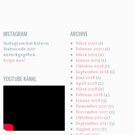
INSTAGRAM
ARCHIVE
Instagram hat keinen
März 2021
(1)
Statuscode 200
Februar 2020
(1)
zurückgegeben.
März 2019
(2)
Folge uns!
Januar 2019
(1)
Oktober 2018
(1)
September 2018
(1)
YOUTUBE KANAL
Juni 2018
(1)
April 2018
(2)
März 2018
(2)
Februar 2018
(4)
Januar 2018
(5)
Dezember 2017
(7)
November 2017
(2)
Oktober 2017
(2)
September 2017
(3)
August 2017
(1)