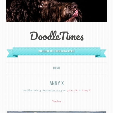
DoodleTimes
MEIN LEBEN MIT EINEM LABRADOODLE.
MENÜ
ZUM INHALT SPRINGEN
ANNY X
Veröffentlicht
4. September 2014
um
980 × 281
in
Anny X
Weiter →