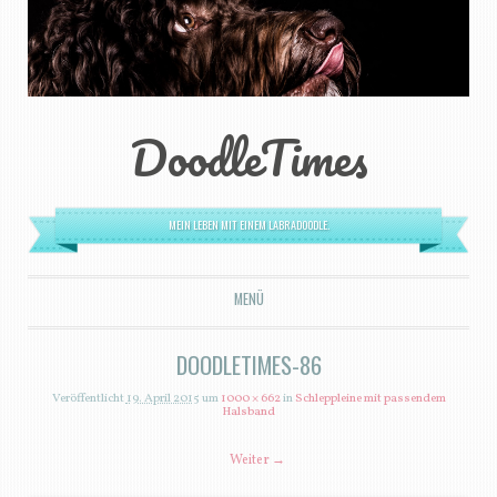
DoodleTimes
MEIN LEBEN MIT EINEM LABRADOODLE.
MENÜ
ZUM INHALT SPRINGEN
DOODLETIMES-86
Veröffentlicht
19. April 2015
um
1000 × 662
in
Schleppleine mit passendem
Halsband
Weiter →