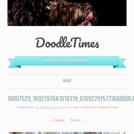
DoodleTimes
MEIN LEBEN MIT EINEM LABRADOODLE.
MENÜ
ZUM INHALT SPRINGEN
16807529_1692797641018319_8169229157736680051
Veröffentlicht
21. Februar 2017
um
720 × 960
in
Tom Joule Schuhe & Jacke
← Zurück
Weiter →