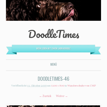
DoodleTimes
MEIN LEBEN MIT EINEM LABRADOODLE.
MENÜ
ZUM INHALT SPRINGEN
DOODLETIMES-46
Veröffentlicht
12. Oktober 2016
um
1200 × 800
in
Wanderschuhe von CMP
← Zurück
Weiter →