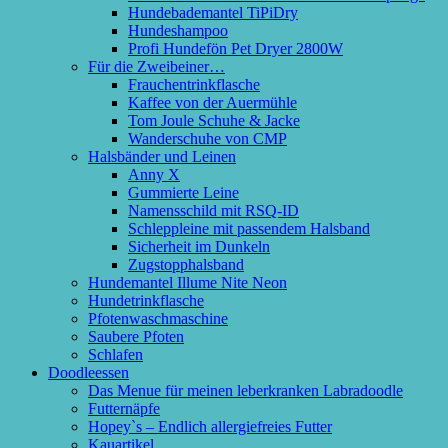
Hundebademantel TiPiDry
Hundeshampoo
Profi Hundefön Pet Dryer 2800W
Für die Zweibeiner…
Frauchentrinkflasche
Kaffee von der Auermühle
Tom Joule Schuhe & Jacke
Wanderschuhe von CMP
Halsbänder und Leinen
Anny X
Gummierte Leine
Namensschild mit RSQ-ID
Schleppleine mit passendem Halsband
Sicherheit im Dunkeln
Zugstopphalsband
Hundemantel Illume Nite Neon
Hundetrinkflasche
Pfotenwaschmaschine
Saubere Pfoten
Schlafen
Doodleessen
Das Menue für meinen leberkranken Labradoodle
Futternäpfe
Hopey`s – Endlich allergiefreies Futter
Kauartikel