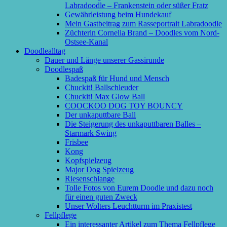
Labradoodle – Frankenstein oder süßer Fratz
Gewährleistung beim Hundekauf
Mein Gastbeitrag zum Rasseportrait Labradoodle
Züchterin Cornelia Brand – Doodles vom Nord-
Ostsee-Kanal
Doodlealltag
Dauer und Länge unserer Gassirunde
Doodlespaß
Badespaß für Hund und Mensch
Chuckit! Ballschleuder
Chuckit! Max Glow Ball
COOCKOO DOG TOY BOUNCY
Der unkaputtbare Ball
Die Steigerung des unkaputtbaren Balles –
Starmark Swing
Frisbee
Kong
Kopfspielzeug
Major Dog Spielzeug
Riesenschlange
Tolle Fotos von Eurem Doodle und dazu noch
für einen guten Zweck
Unser Wolters Leuchtturm im Praxistest
Fellpflege
Ein interessanter Artikel zum Thema Fellpflege