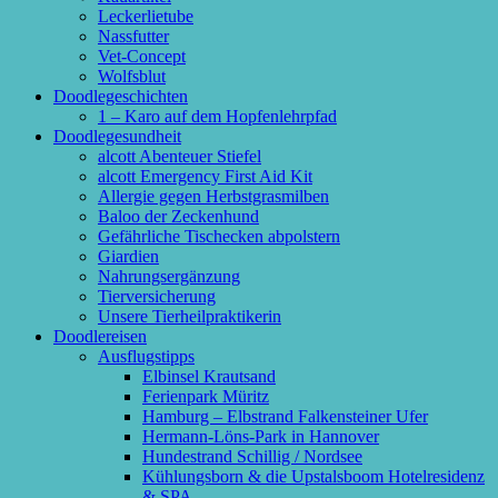
Leckerlietube
Nassfutter
Vet-Concept
Wolfsblut
Doodlegeschichten
1 – Karo auf dem Hopfenlehrpfad
Doodlegesundheit
alcott Abenteuer Stiefel
alcott Emergency First Aid Kit
Allergie gegen Herbstgrasmilben
Baloo der Zeckenhund
Gefährliche Tischecken abpolstern
Giardien
Nahrungsergänzung
Tierversicherung
Unsere Tierheilpraktikerin
Doodlereisen
Ausflugstipps
Elbinsel Krautsand
Ferienpark Müritz
Hamburg – Elbstrand Falkensteiner Ufer
Hermann-Löns-Park in Hannover
Hundestrand Schillig / Nordsee
Kühlungsborn & die Upstalsboom Hotelresidenz
& SPA