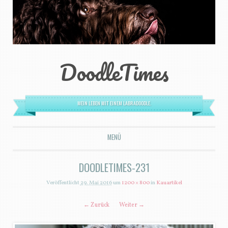
DoodleTimes
MEIN LEBEN MIT EINEM LABRADOODLE.
MENÜ
ZUM INHALT SPRINGEN
DOODLETIMES-231
Veröffentlicht
29. Mai 2016
um
1200 × 800
in
Kauartikel
← Zurück
Weiter →