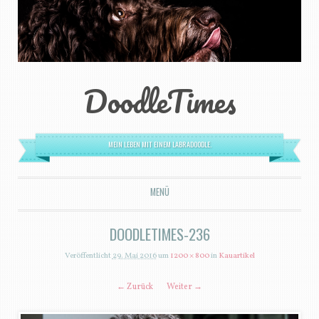
DoodleTimes
MEIN LEBEN MIT EINEM LABRADOODLE.
MENÜ
ZUM INHALT SPRINGEN
DOODLETIMES-236
Veröffentlicht
29. Mai 2016
um
1200 × 800
in
Kauartikel
← Zurück
Weiter →