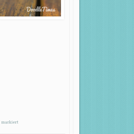
*
markiert