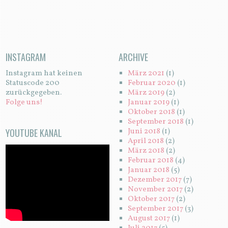
INSTAGRAM
ARCHIVE
Instagram hat keinen
März 2021
(1)
Statuscode 200
Februar 2020
(1)
zurückgegeben.
März 2019
(2)
Folge uns!
Januar 2019
(1)
Oktober 2018
(1)
September 2018
(1)
YOUTUBE KANAL
Juni 2018
(1)
April 2018
(2)
März 2018
(2)
Februar 2018
(4)
Januar 2018
(5)
Dezember 2017
(7)
November 2017
(2)
Oktober 2017
(2)
September 2017
(3)
August 2017
(1)