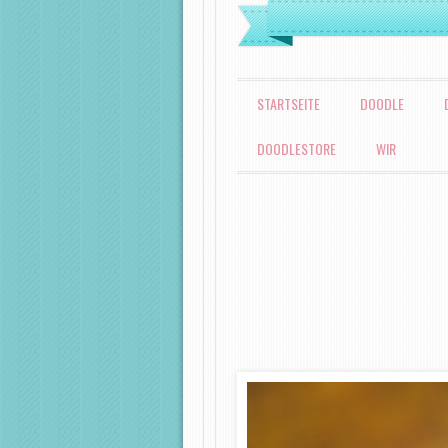
MENÜ
ZUM INHALT SPRINGEN
STARTSEITE
DOODLE
DOODLESTORE
WIR