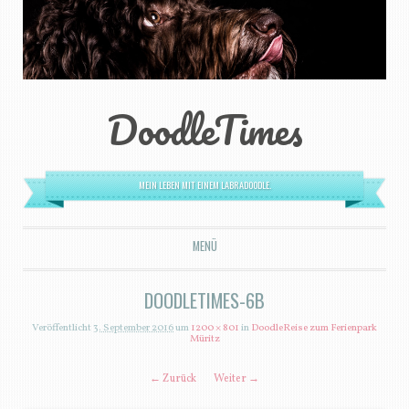
DoodleTimes
MEIN LEBEN MIT EINEM LABRADOODLE.
MENÜ
ZUM INHALT SPRINGEN
DOODLETIMES-6B
Veröffentlicht
3. September 2016
um
1200 × 801
in
DoodleReise zum Ferienpark
Müritz
← Zurück
Weiter →