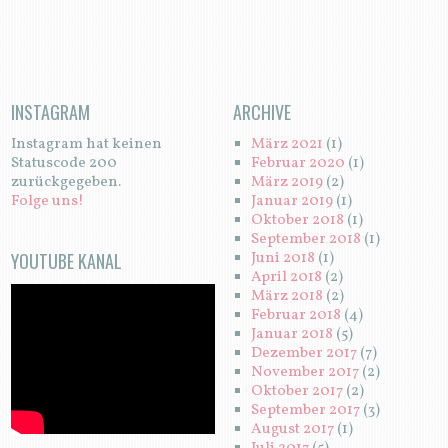
INSTAGRAM
ARCHIVE
Instagram hat keinen
März 2021
(1)
Statuscode 200
Februar 2020
(1)
zurückgegeben.
März 2019
(2)
Folge uns!
Januar 2019
(1)
Oktober 2018
(1)
September 2018
(1)
YOUTUBE KANAL
Juni 2018
(1)
April 2018
(2)
März 2018
(2)
Februar 2018
(4)
Januar 2018
(5)
Dezember 2017
(7)
November 2017
(2)
Oktober 2017
(2)
September 2017
(3)
August 2017
(1)