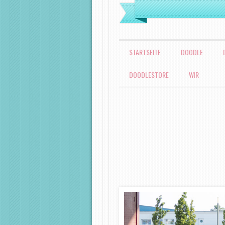
MENÜ
ZUM INHALT SPRINGEN
STARTSEITE
DOODLE
DOODLESTORE
WIR