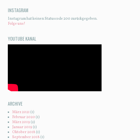
INSTAGRAM
Instagram hat keinen Statuscode 200 zurückgegeben.
Folge uns!
YOUTUBE KANAL
ARCHIVE
März 2021
(1)
Februar 2020
(1)
März 2019
(2)
Januar 2019
(1)
Oktober 2018
(1)
September 2018
(1)