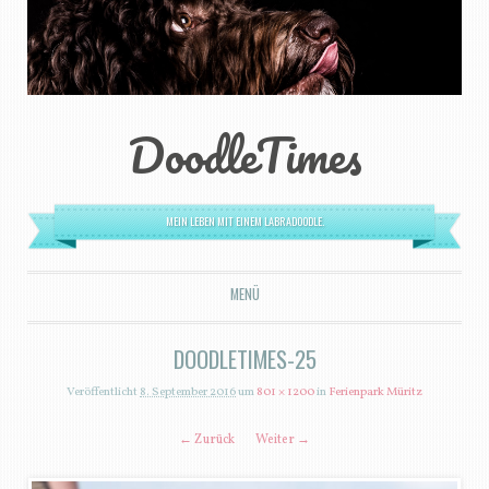
DoodleTimes
MEIN LEBEN MIT EINEM LABRADOODLE.
MENÜ
ZUM INHALT SPRINGEN
DOODLETIMES-25
Veröffentlicht
8. September 2016
um
801 × 1200
in
Ferienpark Müritz
← Zurück
Weiter →