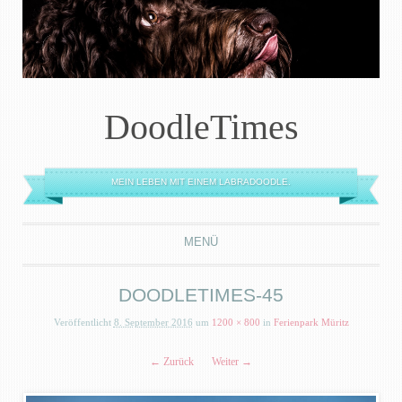
DoodleTimes
MEIN LEBEN MIT EINEM LABRADOODLE.
MENÜ
ZUM INHALT SPRINGEN
DOODLETIMES-45
Veröffentlicht
8. September 2016
um
1200 × 800
in
Ferienpark Müritz
← Zurück
Weiter →