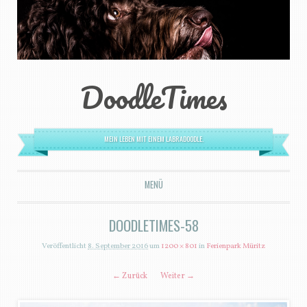
DoodleTimes
MEIN LEBEN MIT EINEM LABRADOODLE.
MENÜ
ZUM INHALT SPRINGEN
DOODLETIMES-58
Veröffentlicht
8. September 2016
um
1200 × 801
in
Ferienpark Müritz
← Zurück
Weiter →