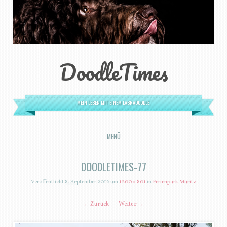
DoodleTimes
MEIN LEBEN MIT EINEM LABRADOODLE.
MENÜ
ZUM INHALT SPRINGEN
DOODLETIMES-77
Veröffentlicht
8. September 2016
um
1200 × 801
in
Ferienpark Müritz
← Zurück
Weiter →