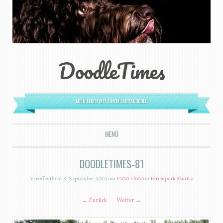
DoodleTimes
MEIN LEBEN MIT EINEM LABRADOODLE.
MENÜ
ZUM INHALT SPRINGEN
DOODLETIMES-81
Veröffentlicht
8. September 2016
um
1200 × 800
in
Ferienpark Müritz
← Zurück
Weiter →