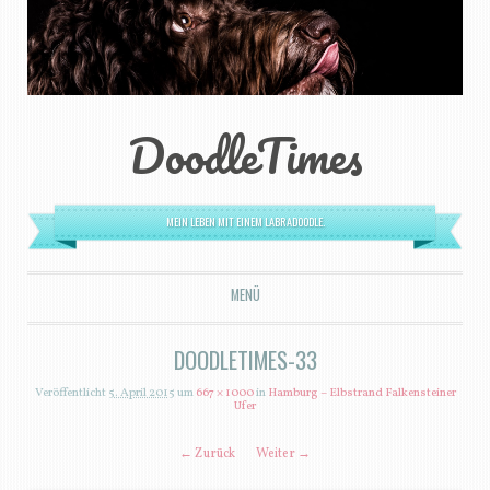
DoodleTimes
MEIN LEBEN MIT EINEM LABRADOODLE.
MENÜ
ZUM INHALT SPRINGEN
DOODLETIMES-33
Veröffentlicht
5. April 2015
um
667 × 1000
in
Hamburg – Elbstrand Falkensteiner
Ufer
← Zurück
Weiter →