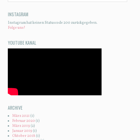
INSTAGRAM
Instagram hat keinen Statuscode 200 zurückgegeben.
Folge uns!
YOUTUBE KANAL
ARCHIVE
März 2021
(1)
Februar 2020
(1)
März 2019
(2)
Januar 2019
(1)
Oktober 2018
(1)