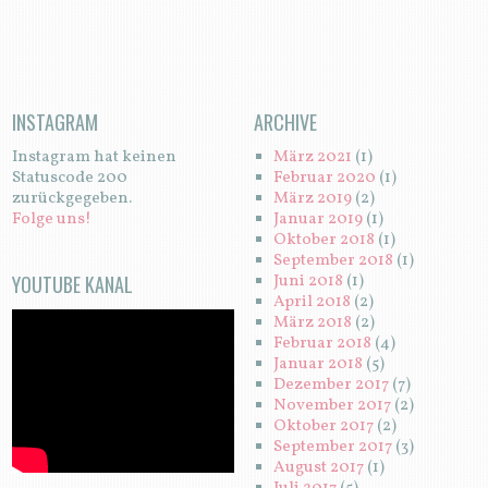
INSTAGRAM
ARCHIVE
Instagram hat keinen
März 2021
(1)
Statuscode 200
Februar 2020
(1)
zurückgegeben.
März 2019
(2)
Folge uns!
Januar 2019
(1)
Oktober 2018
(1)
September 2018
(1)
YOUTUBE KANAL
Juni 2018
(1)
April 2018
(2)
März 2018
(2)
Februar 2018
(4)
Januar 2018
(5)
Dezember 2017
(7)
November 2017
(2)
Oktober 2017
(2)
September 2017
(3)
August 2017
(1)