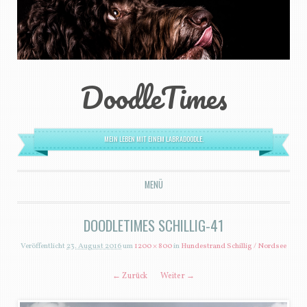
DoodleTimes
MEIN LEBEN MIT EINEM LABRADOODLE.
MENÜ
ZUM INHALT SPRINGEN
DOODLETIMES SCHILLIG-41
Veröffentlicht
23. August 2016
um
1200 × 800
in
Hundestrand Schillig / Nordsee
← Zurück
Weiter →