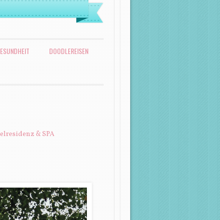
ESUNDHEIT
DOODLEREISEN
elresidenz & SPA