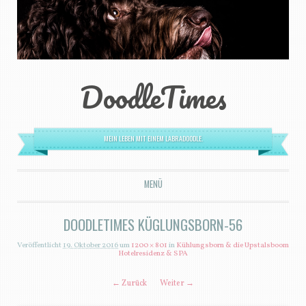
DoodleTimes
MEIN LEBEN MIT EINEM LABRADOODLE.
MENÜ
ZUM INHALT SPRINGEN
DOODLETIMES KÜGLUNGSBORN-56
Veröffentlicht
19. Oktober 2016
um
1200 × 801
in
Kühlungsborn & die Upstalsboom
Hotelresidenz & SPA
← Zurück
Weiter →