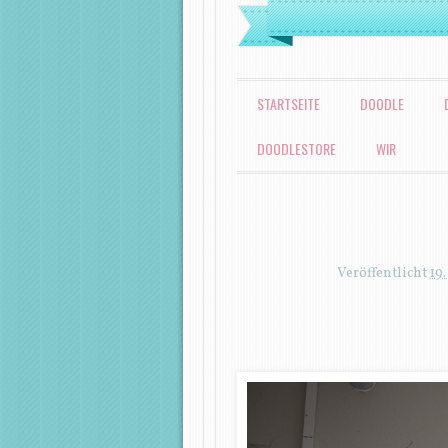
MENÜ
ZUM INHALT SPRINGEN
STARTSEITE
DOODLE
DOODLESTORE
WIR
Veröffentlicht
19