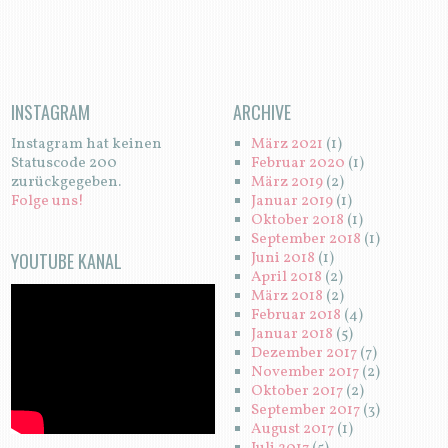
INSTAGRAM
ARCHIVE
Instagram hat keinen
März 2021
(1)
Statuscode 200
Februar 2020
(1)
zurückgegeben.
März 2019
(2)
Folge uns!
Januar 2019
(1)
Oktober 2018
(1)
September 2018
(1)
YOUTUBE KANAL
Juni 2018
(1)
April 2018
(2)
März 2018
(2)
Februar 2018
(4)
Januar 2018
(5)
Dezember 2017
(7)
November 2017
(2)
Oktober 2017
(2)
September 2017
(3)
August 2017
(1)