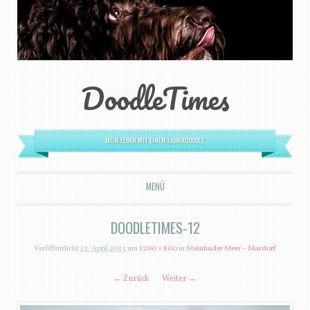
DoodleTimes
MEIN LEBEN MIT EINEM LABRADOODLE.
MENÜ
ZUM INHALT SPRINGEN
DOODLETIMES-12
Veröffentlicht
12. April 2015
um
1200 × 800
in
Steinhuder Meer – Mardorf
← Zurück
Weiter →