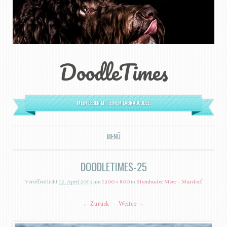
DoodleTimes
MEIN LEBEN MIT EINEM LABRADOODLE.
MENÜ
ZUM INHALT SPRINGEN
DOODLETIMES-25
Veröffentlicht
12. April 2015
um
1200 × 800
in
Steinhuder Meer – Mardorf
← Zurück
Weiter →