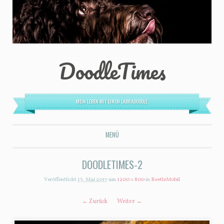
DoodleTimes
MEIN LEBEN MIT EINEM LABRADOODLE.
MENÜ
ZUM INHALT SPRINGEN
DOODLETIMES-2
Veröffentlicht
13. Mai 2017
um
1200 × 800
in
BeetleMobil
← Zurück
Weiter →