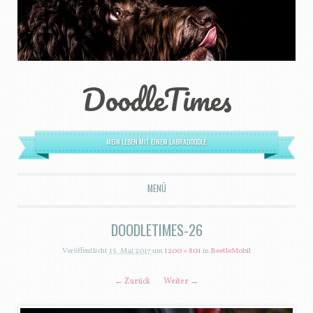
DoodleTimes
MEIN LEBEN MIT EINEM LABRADOODLE.
MENÜ
ZUM INHALT SPRINGEN
DOODLETIMES-26
Veröffentlicht
13. Mai 2017
um
1200 × 801
in
BeetleMobil
← Zurück
Weiter →