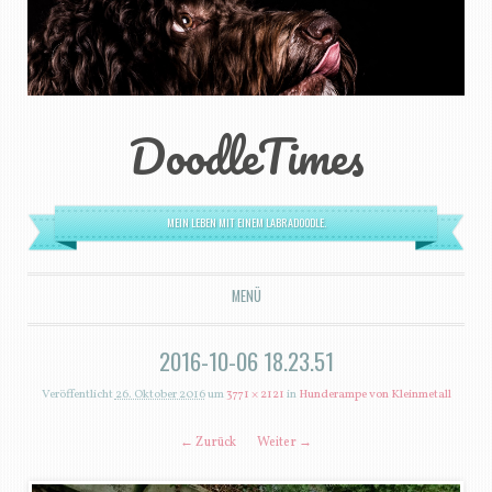
DoodleTimes
MEIN LEBEN MIT EINEM LABRADOODLE.
MENÜ
ZUM INHALT SPRINGEN
2016-10-06 18.23.51
Veröffentlicht
26. Oktober 2016
um
3771 × 2121
in
Hunderampe von Kleinmetall
← Zurück
Weiter →