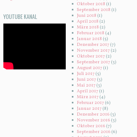
Oktober 2018
(1)
September 2018
(1)
YOUTUBE KANAL
Juni 2018
(1)
April 2018
(2)
März 2018
(2)
Februar 2018
(4)
Januar 2018
(5)
Dezember 2017
(7)
November 2017
(2)
Oktober 2017
(2)
September 2017
(3)
August 2017
(1)
Juli 2017
(5)
Juni 2017
(3)
Mai 2017
(3)
April 2017
(1)
März 2017
(4)
Februar 2017
(6)
Januar 2017
(8)
Dezember 2016
(3)
November 2016
(3)
Oktober 2016
(7)
September 2016
(6)