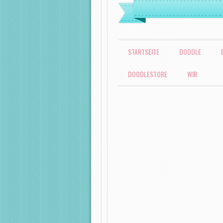
MENÜ
ZUM INHALT SPRINGEN
STARTSEITE
DOODLE
DOODLESTORE
WIR