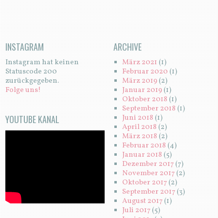
INSTAGRAM
ARCHIVE
Instagram hat keinen
März 2021
(1)
Statuscode 200
Februar 2020
(1)
zurückgegeben.
März 2019
(2)
Folge uns!
Januar 2019
(1)
Oktober 2018
(1)
September 2018
(1)
YOUTUBE KANAL
Juni 2018
(1)
April 2018
(2)
März 2018
(2)
Februar 2018
(4)
Januar 2018
(5)
Dezember 2017
(7)
November 2017
(2)
Oktober 2017
(2)
September 2017
(3)
August 2017
(1)
Juli 2017
(5)