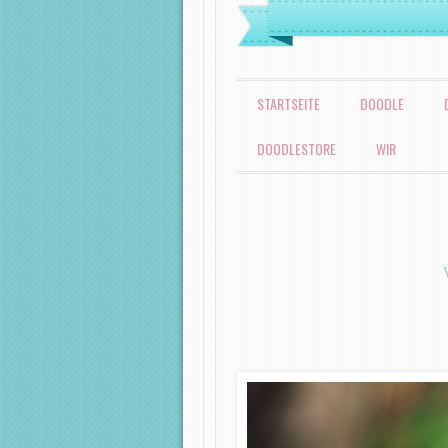
MENÜ
ZUM INHALT SPRINGEN
STARTSEITE
DOODLE
DOODLESTORE
WIR