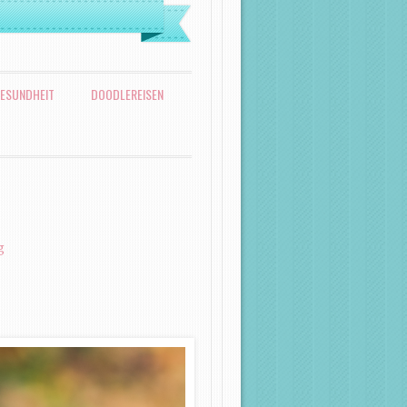
ESUNDHEIT
DOODLEREISEN
g