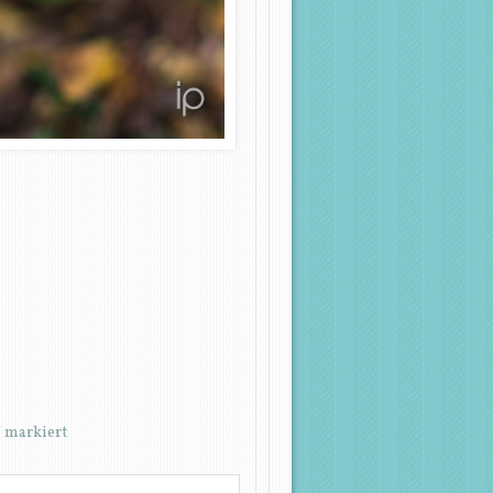
*
markiert