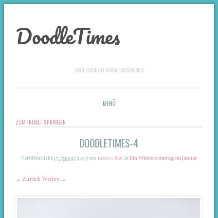
DoodleTimes
MEIN LEBEN MIT EINEM LABRADOODLE.
MENÜ
ZUM INHALT SPRINGEN
DOODLETIMES-4
Veröffentlicht
17. Januar 2016
um
1200 × 801
in
Ein Wintersonntag im Januar
← Zurück
Weiter →