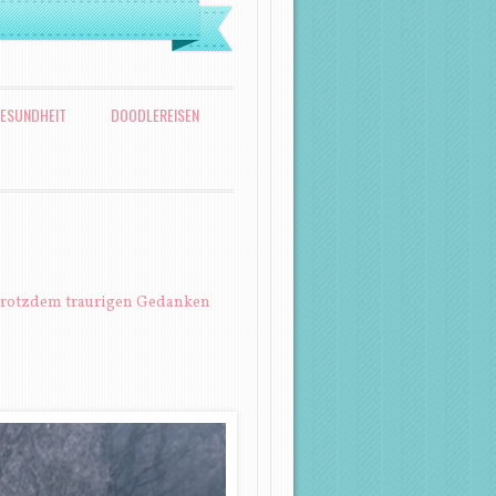
ESUNDHEIT
DOODLEREISEN
 trotzdem traurigen Gedanken