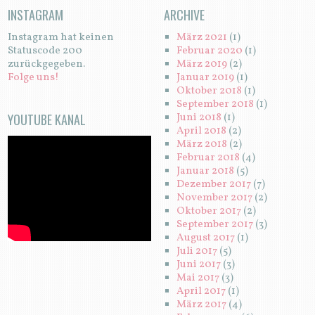
INSTAGRAM
ARCHIVE
Instagram hat keinen
März 2021
(1)
Statuscode 200
Februar 2020
(1)
zurückgegeben.
März 2019
(2)
Folge uns!
Januar 2019
(1)
Oktober 2018
(1)
September 2018
(1)
YOUTUBE KANAL
Juni 2018
(1)
April 2018
(2)
März 2018
(2)
Februar 2018
(4)
Januar 2018
(5)
Dezember 2017
(7)
November 2017
(2)
Oktober 2017
(2)
September 2017
(3)
August 2017
(1)
Juli 2017
(5)
Juni 2017
(3)
Mai 2017
(3)
April 2017
(1)
März 2017
(4)