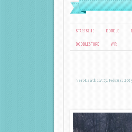
MENÜ
ZUM INHALT SPRINGEN
STARTSEITE
DOODLE
DOODLESTORE
WIR
Veröffentlicht
13. Februar 201