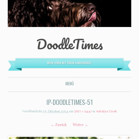
DoodleTimes
MEIN LEBEN MIT EINEM LABRADOODLE.
MENÜ
ZUM INHALT SPRINGEN
IP-DOODLETIMES-51
Veröffentlicht
19. Oktober 2014
um
3671 × 2447
in
Antalya Cicek
← Zurück
Weiter →