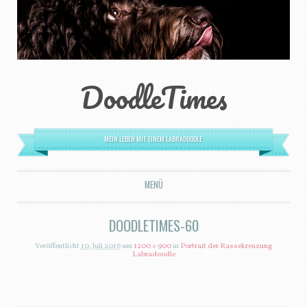
DoodleTimes
MEIN LEBEN MIT EINEM LABRADOODLE.
MENÜ
ZUM INHALT SPRINGEN
DOODLETIMES-60
Veröffentlicht
10. Juli 2016
um
1200 × 900
in
Portrait der Rassekreuzung
Labradoodle