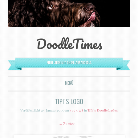
DoodleTimes
MEIN LEBEN MIT EINEM LABRADOODLE.
MENÜ
ZUM INHALT SPRINGEN
TIPI´S LOGO
Veröffentlicht
23. Januar 2015
um
355 × 378
in
TiPi´s Doodle Laden
← Zurück